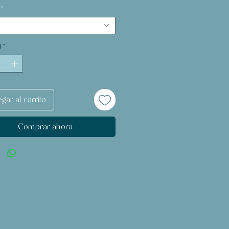
*
d
*
gar al carrito
Comprar ahora