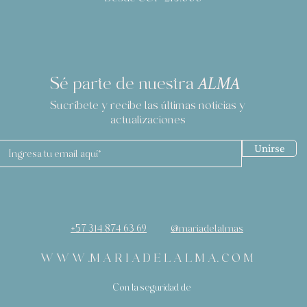
Sé parte de nuestra
ALMA
Sucríbete y recibe las últimas noticias y
actualizaciones
Unirse
+57 314 874 63 69
@mariadelalmas
W W W .M A R I A D E L A L M A. C O M
Con la seguridad de