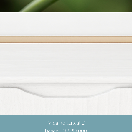
Vida no Lineal 2
Precio de oferta
Desde
COP 215.000