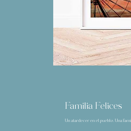
Familia Felices
Un atardecer en el pueblo. Una fami