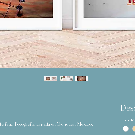
Des
Color M
lia felíz. Fotografía tomada en Michocán, México.