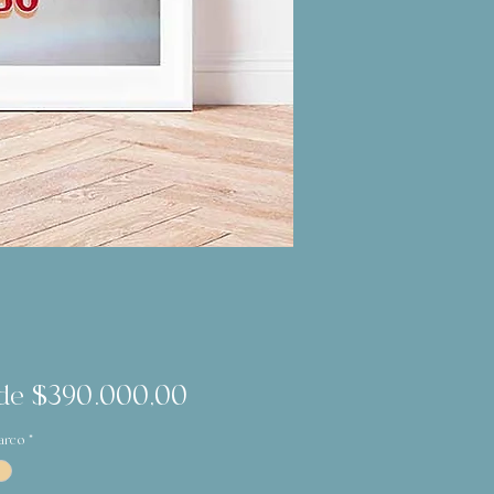
Precio
de
$390.000,00
de
arco
*
oferta