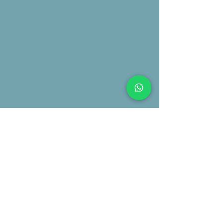
Sé parte de nuestra
ALMA
Sucríbete y recibe las últimas noticias y
actualizaciones
Unirse
+57 314 874 63 69
@mariadelalmas
W W W .M A R I A D E L A L M A. C O M