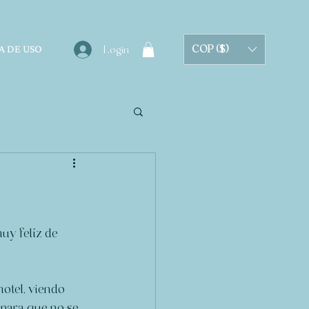
A DE USO
COP ($)
Login
uy felíz de 
otel, viendo 
 para que no se 