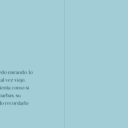
do mirando, lo 
l vez viejo. 
ienta como si 
barbas, su 
ndo recordarlo 