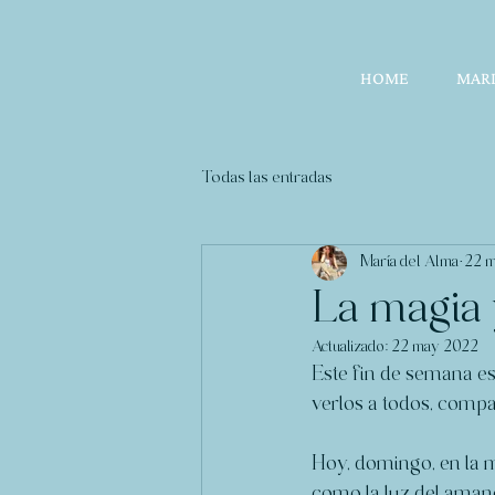
HOME
MARI
Todas las entradas
María del Alma
22 
La magia 
Actualizado:
22 may 2022
Este fin de semana es
verlos a todos, compa
Hoy, domingo, en la 
como la luz del amane