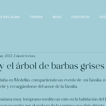
A DEL ALMA
TIENDA
BLOG
CONTACTO
GUÍ
may 2022
2 min de lectura
y el árbol de barbas grises
taba en Medellin, compartiendo un evento de  mi familia, m
rtir y recargándome del amor de la familia.
mañana muy temprano medito un rato en la habitación del h
cer se metía por el pedazo de la ventana que dejé abierto,