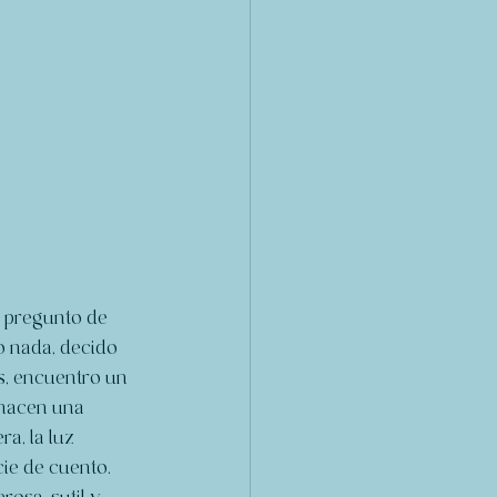
e pregunto de 
o nada, decido 
, encuentro un 
 hacen una 
a, la luz 
e de cuento. 